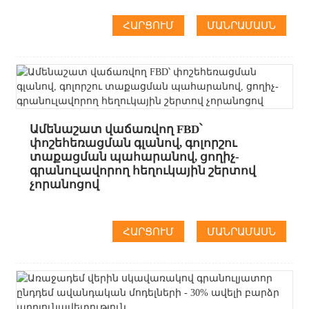
ՀԱՐՑՈՒՄ
ՄԱՆՐԱՄԱՍՆ
Ամենաշատ վաճառվող FBD՝
փոշեհեռացման գլանով, գոլորշու
տաքացման պահարանով, ցողիչ-
գրանուլավորող հեղուկային շերտով
չորանոցով
ՀԱՐՑՈՒՄ
ՄԱՆՐԱՄԱՍՆ