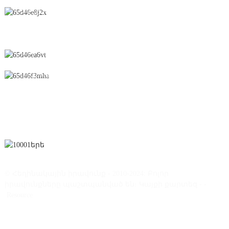
Չինաստան, Ցզյանսի նահանգ, Իչուն քաղաք,
Չունֆեն ճանապարհ, № 28, տնտեսական և
տեխնոլոգիական զարգացման գոտի
0086-795-2196639
sales@wonsen.cn
ԲԱԺԱՆՈՐԴԱԳՐՎԵԼ
© Հեղինակային իրավունք - 2010-2024: Բոլոր
իրավունքները պաշտպանված են։
Կայքի քարտեզ
-
-
Resource