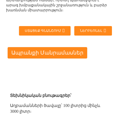
արտադրության համար, որտեղ պահանջվում է
արագ խմբաքանակային շրջանառություն և բարձր
խառնման միատարրություն։
ՍՏԱՑԵՔ ԳՆԱՆՇՈՒՄ
ՆԵՐԲԵՌՆԵԼ
Ապրանքի Մանրամասներ
Տեխնիկական բնութագրեր՝
Աղբամանների ծավալը՝ 100 լիտրից մինչև
3000 լիտր։