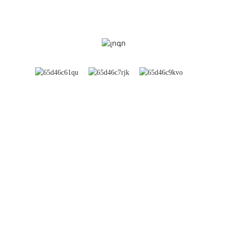
ՏԵՂԵԿԱՏՎՈՒԹՅՈՒՆ
Մեր մասին
Համաշխարհային ցուցահանդեսներ
Գործարանի շրջագայություն
Կապ մեզ հետ
Հաճախակի տրվող հարցեր