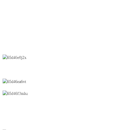
Չորացնող սարք
Մոմիկ
ԿԱՊՎԵՔ ՄԵԶ ՀԵՏ
Չինաստան, Ցզյանսի նահանգ, Իչուն քաղաք,
Չունֆեն ճանապարհ, № 28, տնտեսական և
տեխնոլոգիական զարգացման գոտի
0086-795-2196639
sales@wonsen.cn
ԲԱԺԱՆՈՐԴԱԳՐՎԵԼ