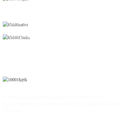
Չունֆեն ճանապարհ, № 28, տնտեսական և
տեխնոլոգիական զարգացման գոտի
0086-795-2196639
sales@wonsen.cn
ԲԱԺԱՆՈՐԴԱԳՐՎԵԼ
© Հեղինակային իրավունք - 2010-2024: Բոլոր
իրավունքները պաշտպանված են։
Կայքի քարտեզ
-
-
Resource