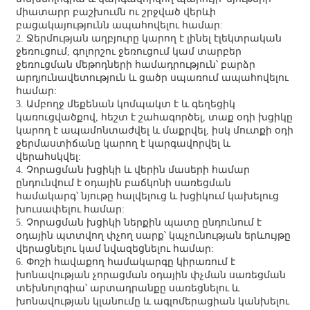
միատարր բաշխումն ու շրջված վերևի
բացակայությունն ապահովելու համար:
2. Ջերմության աղբյուրը կարող է լինել էլեկտրական
ջեռուցում, գոլորշու ջեռուցում կամ տարբեր
ջեռուցման մեթոդների համադրություն՝ բարձր
արդյունավետություն և ցածր սպառում ապահովելու
համար:
3. Ամբողջ մեքենան կոմպակտ է և գեղեցիկ
կառուցվածքով, հեշտ է շահագործել, տաք օդի խցիկը
կարող է ապամոնտաժվել և մաքրվել, իսկ մուտքի օդի
ջերմաստիճանը կարող է կարգավորվել և
վերահսկվել:
4. Չորացման խցիկի և վերին մասերի համար
ընդունվում է օդային բաճկոնի սառեցման
համակարգ՝ նյութը հալվելուց և խցիկում կախելուց
խուսափելու համար:
5. Չորացման խցիկի ներքին պատը ընդունում է
օդային պտտվող փչող սարք՝ կպչունության երևույթը
վերացնելու կամ նվազեցնելու համար:
6. Փոշի հավաքող համակարգը կիրառում է
խոնավության չորացման օդային փչման սառեցման
տեխնոլոգիա՝ արտադրանքը սառեցնելու և
խոնավության կլանումը և ագլոմերացիան կանխելու