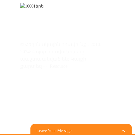
նահանգ,
գացման
© Հեղինակային իրավունք - 2010-
2024: Բոլոր իրավունքները
պաշտպանված են։
Կայքի
քարտեզ
-
-
Resource
Leave Your Message