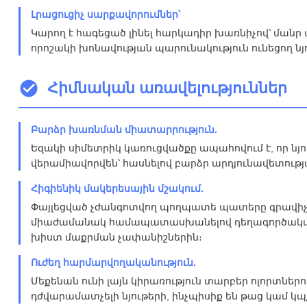
Լրացուցիչ սարքավորումներ՝
Կարող է հագեցած լինել հարկադիր խառնիչով՝ մանր փ
որոշակի խոնավության պարունակություն ունեցող ն
Հիմնական առավելություններ
Բարձր խառնման միատարրություն.
Եզակի սիմետրիկ կառուցվածքը ապահովում է, որ ն
վերամիավորվեն՝ հասնելով բարձր արդյունավետությա
Հիգիենիկ մակերեսային մշակում.
Փայլեցված չժանգոտվող պողպատե պատերը գրավիչ 
միաժամանակ համապատասխանելով դեղագործական 
խիստ մաքրման չափանիշներին։
Ուժեղ հարմարվողականություն.
Մեքենան ունի լայն կիրառություն տարբեր ոլորտներո
դժվարամատչելի նյութերի, ինչպիսիք են թաց կամ կպ