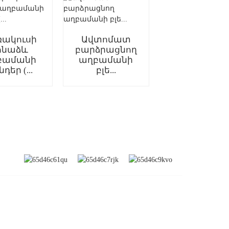
ակուսի
Ավտոմատ
Գանտրի
ոնաձև
բարձրացնող
տեսակի
բամանի
աղբամանի
բարձրացնո
նդեր (...
բլե...
աղբաման B..
Տ
ԲԱԺԱՆՈՐԴԱԳՐՎԵԼ