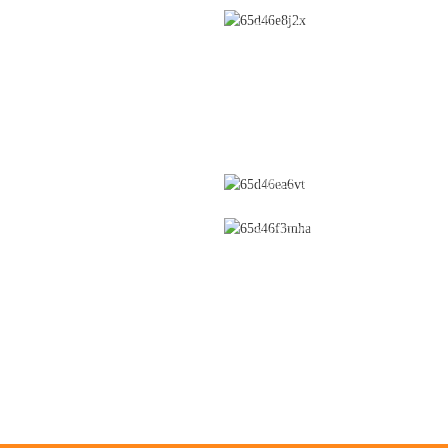
ր
Մաքրում
Չինաստան, Ցզյանսի 
Իչուն քաղաք, Չունֆեն
լացման
Ծածկույթ
ճանապարհ, № 28,
տնտեսական և
տեխնոլոգիական զար
և
Հեղուկացված
գոտի
ց
շերտ
0086-795-2196639
Բարձրացնող
լյացիա
sales@wonsen.cn
ծ
Թաց
գրանուլյացիա
ող սարք
Մոմիկ