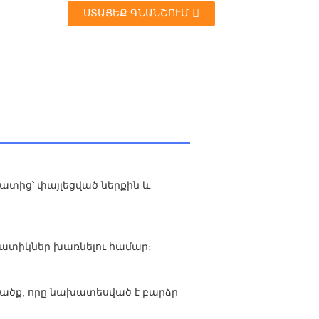
ՍՏԱՑԵՔ ԳՆԱՆՇՈՒՄ
տից՝ փայլեցված ներքին և
 հատիկներ խառնելու համար։
ցվածք, որը նախատեսված է բարձր