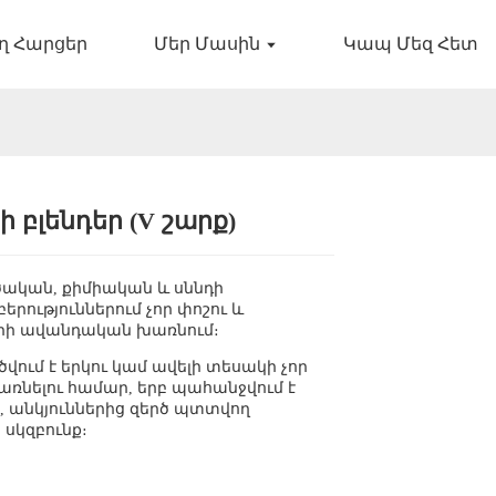
ղ Հարցեր
Մեր Մասին
Կապ Մեզ Հետ
 բլենդեր (V շարք)
ական, քիմիական և սննդի
երություններում չոր փոշու և
րի ավանդական խառնում։
վում է երկու կամ ավելի տեսակի չոր
խառնելու համար, երբ պահանջվում է
, անկյուններից զերծ պտտվող
սկզբունք։